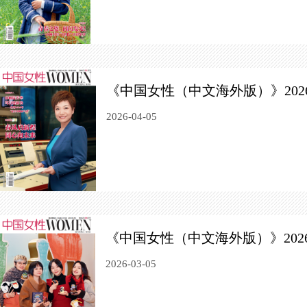
《中国女性（中文海外版）》202
2026-04-05
《中国女性（中文海外版）》202
2026-03-05