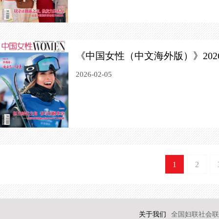
《中国女性（中文海外版）》202
2026-02-05
1
2
关于我们
全国妇联社会联