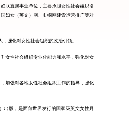
妇联直属事业单位，主要承担女性社会组织引
中国妇女（英文）网、巾帼网建设运营推广等对
人，强化对女性社会组织的政治引领。
升女性社会组织专业化能力和水平，强化对女
，加强对各地女性社会组织工作的指导，强化
）出版，是面向世界发行的国家级英文女性月