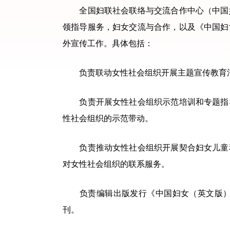
全国妇联社会联络与交流合作中心（中国妇
领指导服务，妇女交流与合作，以及《中国妇
外宣传工作。具体包括：
负责联动女性社会组织开展主题宣传教育活
负责开展女性社会组织示范培训和专题指导
性社会组织的示范带动。
负责推动女性社会组织开展契合妇女儿童和
对女性社会组织的联系服务。
负责编辑出版发行《中国妇女（英文版）》
刊。