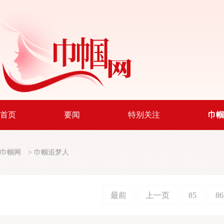
首页
要闻
特别关注
巾帼
巾帼网
>
巾帼追梦人
最前
上一页
85
86