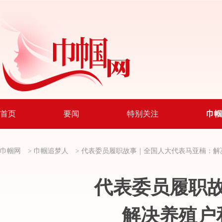
首页
要闻
特别关注
巾帼
巾帼网
>
巾帼追梦人
>
代表委员履职故事｜全国人大代表马亚楠：
解
代表委员履职
解决养殖户