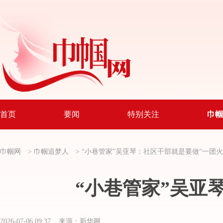
首页
要闻
特别关注
巾帼
巾帼网
>
巾帼追梦人
>
“小巷管家”吴亚琴：社区干部就是要做“一团火
“小巷管家”吴亚
2026-07-06 09:37 来源：新华网