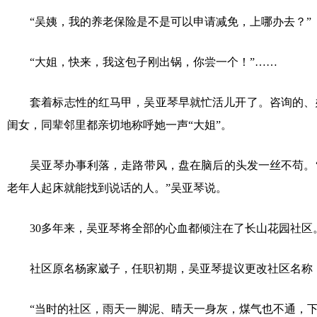
“吴姨，我的养老保险是不是可以申请减免，上哪办去？”
“大姐，快来，我这包子刚出锅，你尝一个！”……
套着标志性的红马甲，吴亚琴早就忙活儿开了。咨询的、办
闺女，同辈邻里都亲切地称呼她一声“大姐”。
吴亚琴办事利落，走路带风，盘在脑后的头发一丝不苟。“我
老年人起床就能找到说话的人。”吴亚琴说。
30多年来，吴亚琴将全部的心血都倾注在了长山花园社区
社区原名杨家崴子，任职初期，吴亚琴提议更改社区名称，
“当时的社区，雨天一脚泥、晴天一身灰，煤气也不通，下岗