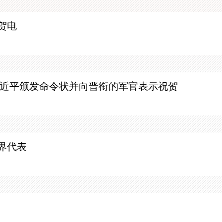
贺电
近平颁发命令状并向晋衔的军官表示祝贺
界代表