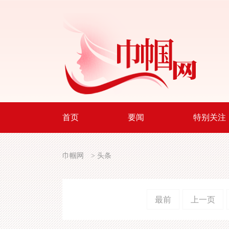
首页
要闻
特别关注
巾帼网
>
头条
最前
上一页