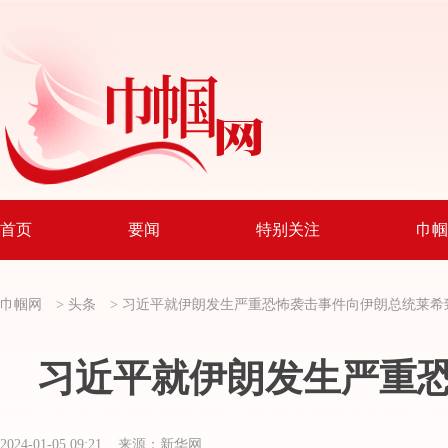
首页
要闻
特别关注
巾帼
巾帼网
>
头条
>
习近平就伊朗发生严重恐怖袭击事件向伊朗总统莱希
习近平就伊朗发生严重
2024-01-05 09:21 来源：新华网