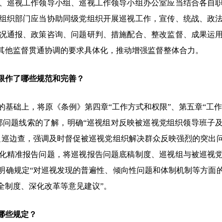
、巡视工作领导小组、巡视工作领导小组办公室应当结合各自
组织部门应当协助同级党组织开展巡视工作，宣传、统战、政
况通报、政策咨询、问题研判、措施配合、整改监督、成果运
其他监督贯通协调的要求具体化，推动增强监督整体合力。
限作了哪些规范和完善？
础上，将原《条例》第四章“工作方式和权限”、第五章“工作程
部问题线索的了解，明确“巡视组对反映被巡视党组织领导班子
边巡边查，强调及时督促被巡视党组织解决群众反映强烈的突出
化精准报告问题，将巡视报告问题底稿制度、巡视组与被巡视
明确规定“对巡视发现的普遍性、倾向性问题和体制机制等方面
全制度、深化改革等意见建议”。
哪些规定？