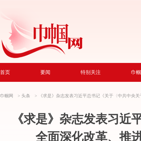
首页
要闻
特别关注
巾帼
巾帼网
>
头条
>
《求是》杂志发表习近平总书记《关于〈中共中央关
《求是》杂志发表习近
全面深化改革、推