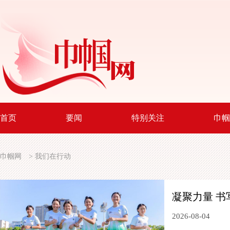
首页
要闻
特别关注
巾帼
巾帼网
>
我们在行动
凝聚力量 
2026-08-04