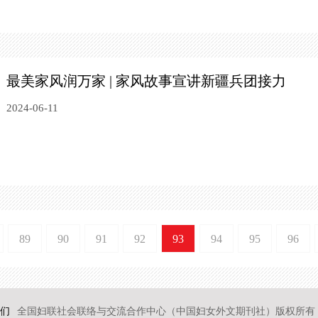
最美家风润万家 | 家风故事宣讲新疆兵团接力
2024-06-11
89
90
91
92
93
94
95
96
们
全国妇联社会联络与交流合作中心（中国妇女外文期刊社）版权所有 2