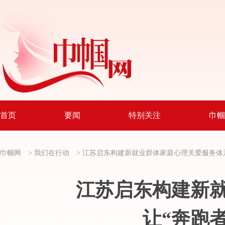
首页
要闻
特别关注
巾帼
巾帼网
>
我们在行动
>
江苏启东构建新就业群体家庭心理关爱服务体
江苏启东构建新
让“奔跑