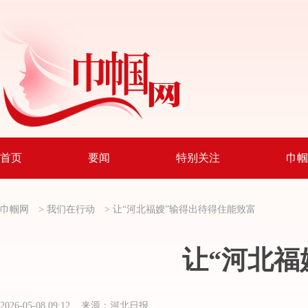
首页
要闻
特别关注
巾帼
巾帼网
>
我们在行动
>
让“河北福嫂”输得出待得住能致富
让“河北福
2026-05-08 09:12 来源：河北日报