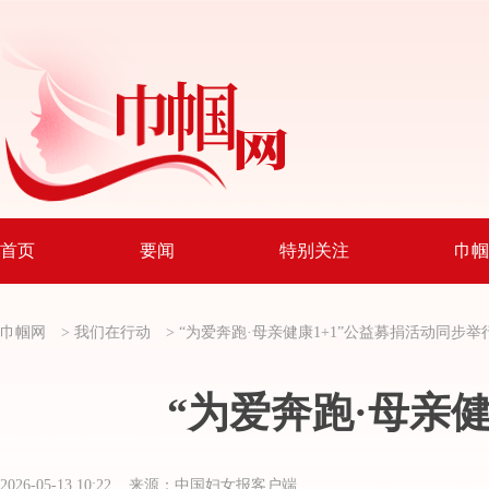
首页
要闻
特别关注
巾帼
巾帼网
>
我们在行动
>
“为爱奔跑·母亲健康1+1”公益募捐活动同步举
“为爱奔跑·母亲
2026-05-13 10:22 来源：中国妇女报客户端