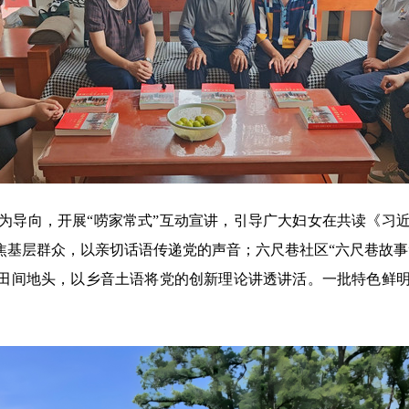
导向，开展“唠家常式”互动宣讲，引导广大妇女在共读《习近
焦基层群众，以亲切话语传递党的声音；六尺巷社区“六尺巷故
入田间地头，以乡音土语将党的创新理论讲透讲活。一批特色鲜