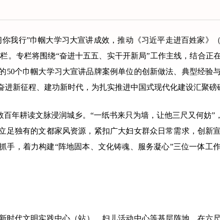
我行”巾帼大学习大宣讲成效，推动《习近平走进百姓家》（
专栏。专栏将围绕“奋进十五五、实干开新局”工作主线，结合
出的50个巾帼大学习大宣讲品牌案例单位的创新做法、典型经
奋进新征程、建功新时代，为扎实推进中国式现代化建设汇聚磅
百年耕读文脉浸润城乡。“一纸书来只为墙，让他三尺又何妨”
妇联立足独有的文都家风资源，紧扣广大妇女群众日常需求，创新
抓手，着力构建“阵地固本、文化铸魂、服务凝心”三位一体工
时代文明实践中心（站）、妇儿活动中心等基层阵地，在六尺