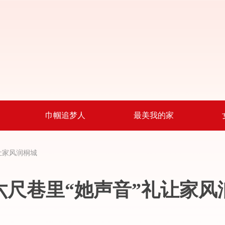
巾帼追梦人
最美我的家
让家风润桐城
六尺巷里“她声音”礼让家风