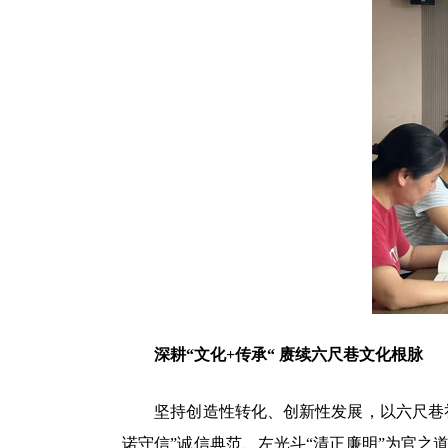
深耕“文化+传承“ 赓续六尺巷文化根脉
坚持创造性转化、创新性发展，以六尺巷礼让
诺守信”诚信典范、左光斗“清正廉明”为官