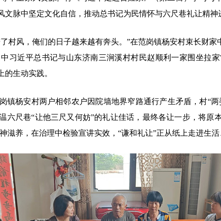
风文脉中坚定文化自信，推动总书记为民情怀与六尺巷礼让精神
村风，俺们的日子越来越有奔头。”在范岗镇杨安村束长财家中
）中习近平总书记与山东济南三涧溪村村民赵顺利一家围坐拉家
上的生动实践。
杨安村两户相邻农户因院墙地界窄路通行产生矛盾，村“两委
六尺巷“让他三尺又何妨”的礼让佳话，最终各让一步，将原本仅1
精神滋养，在治理中检验宣讲实效，“谦和礼让”正从纸上走进