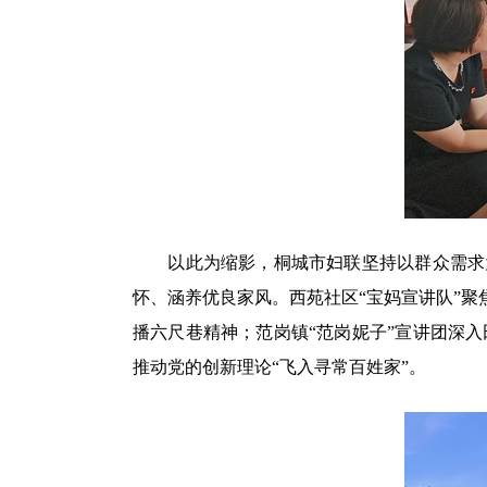
以此为缩影，桐城市妇联坚持以群众需求为
怀、涵养优良家风。西苑社区“宝妈宣讲队”聚
播六尺巷精神；范岗镇“范岗妮子”宣讲团深
推动党的创新理论“飞入寻常百姓家”。