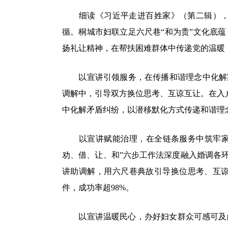
细读《习近平走进百姓家》（第二辑），总
循。桐城市妇联立足六尺巷“和为贵”文化底
扬礼让精神，在帮扶困难群体中传递党的温暖
以宣讲引领服务，在传播和谐理念中化解家
调解中，引导双方换位思考、互谅互让。在入户
中化解矛盾纠纷，以潜移默化方式传递和谐理
以宣讲赋能治理，在全链条服务中筑牢家庭和
劝、借、让、和”六步工作法深度融入婚调各
讲助调解，用六尺巷典故引导换位思考、互谅互
件，成功率超98%。
以宣讲温暖民心，办好妇女群众可感可及的