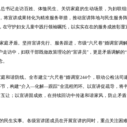
书记走访百姓、体恤民生、关切家庭的生动场景，为妇联组
蕴，将宣讲成果转化为精准服务举措，推动宣讲阵地与民生服务
，在守护妇女儿童中践行领袖嘱托，以实实在在的服务成效彰显
庭矛盾。坚持宣讲先行、服务跟进，市级“六尺巷”婚调室调解
走访中，妇联干部既做政策理论的“宣讲员”，更是矛盾调解的
念。
谐防线。全市建立“六尺巷”婚调室244个，联动公检法司
环节，构建“介入—化解—跟踪”全流程闭环。以宣讲促疏导，将
让；以宣讲固成效，在持续回访中传递和谐家风，防止矛盾反弹
民生实事。各级宣讲团成员在开展宣讲的同时，重点关注困难