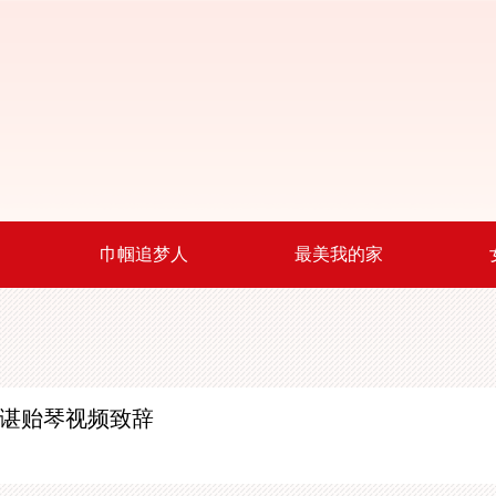
巾帼追梦人
最美我的家
 谌贻琴视频致辞