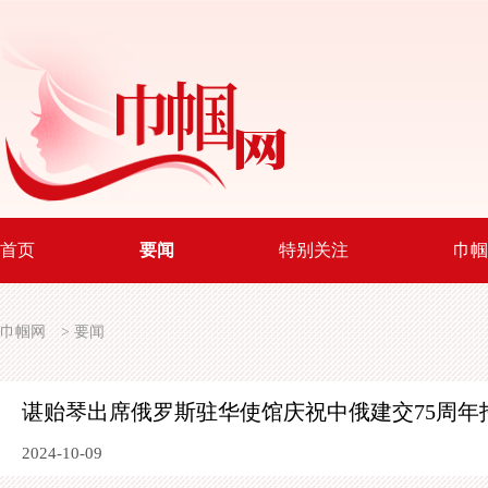
首页
要闻
特别关注
巾帼
巾帼网
>
要闻
谌贻琴出席俄罗斯驻华使馆庆祝中俄建交75周年
2024-10-09