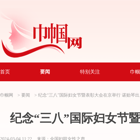
首页
要闻
特别关注
巾帼
巾帼网
>
要闻
>
纪念“三八”国际妇女节暨表彰大会在京举行 谌贻琴
纪念“三八”国际妇女节
2024-03-04 11:22 来源：全国妇联女性之声