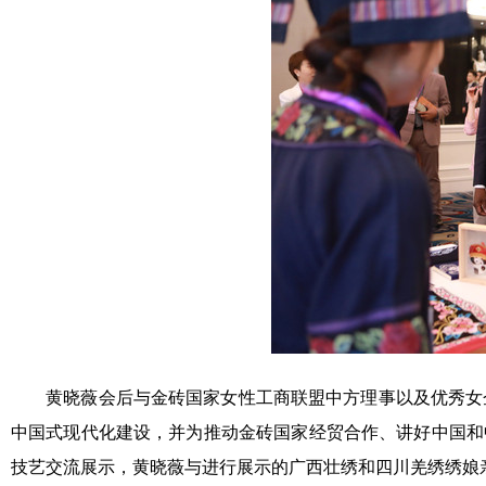
黄晓薇会后与金砖国家女性工商联盟中方理事以及优秀女企
中国式现代化建设，并为推动金砖国家经贸合作、讲好中国和
技艺交流展示，黄晓薇与进行展示的广西壮绣和四川羌绣绣娘