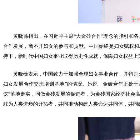
黄晓薇指出，在习近平主席“大金砖合作”理念的指引和各
合作发展，离不开妇女的参与和贡献。中国始终是妇女赋权和
持下，新时代中国妇女事业取得历史性成就，保障妇女权益上
黄晓薇表示，中国致力于加强全球妇女事业合作，并特别介绍
妇女发展合作交流培训基地”的情况。她说，金砖合作正处于
议”落地走实，同做金砖发展的促进者，为金砖国家经济社会
敢为人类进步的开拓者，共同推动构建人类命运共同体，共同