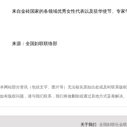
来自金砖国家的各领域优秀女性代表以及驻华使节、专家学者
来源：全国妇联联络部
本网站部分资讯（包括文字、图片等）无法核实原始出处或及时联系版权
如有版权问题，请与我们联系，我们将做删除或通过其他方式妥善解决。电话：010-
关于我们
全国妇联社会联