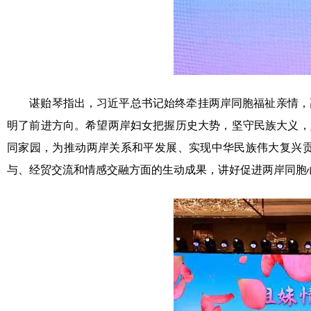
谌贻琴指出，习近平总书记始终牵挂两岸同胞福祉亲情，高
明了前进方向。希望两岸妇女把握历史大势，坚守民族大义，
同家园，为推动两岸关系和平发展、实现中华民族伟大复兴
与、经贸交流和情感交融方面的生动成果，讲好促进两岸同胞