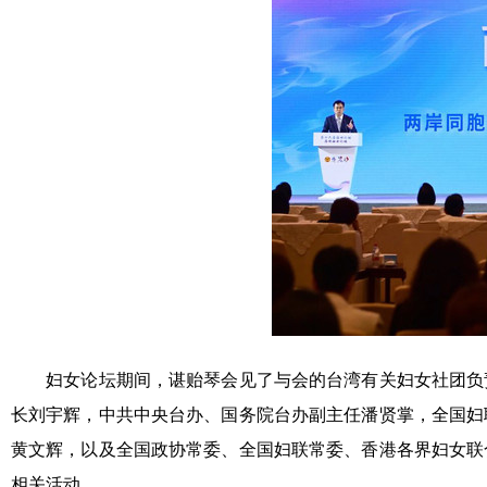
妇女论坛期间，谌贻琴会见了与会的台湾有关妇女社团负责
长刘宇辉，中共中央台办、国务院台办副主任潘贤掌，全国妇
黄文辉，以及全国政协常委、全国妇联常委、香港各界妇女联
相关活动。