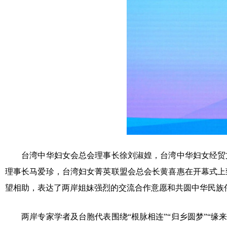
台湾中华妇女会总会理事长徐刘淑媓，台湾中华妇女经贸文
理事长马爱珍，台湾妇女菁英联盟会总会长黄喜惠在开幕式上
望相助，表达了两岸姐妹强烈的交流合作意愿和共圆中华民族
两岸专家学者及台胞代表围绕“根脉相连”“归乡圆梦”“缘来