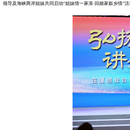
领导及海峡两岸姐妹共同启动“姐妹情一家亲·回娘家叙乡情”