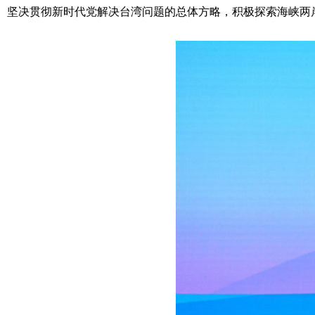
坚决贯彻新时代党解决台湾问题的总体方略，积极探索海峡两