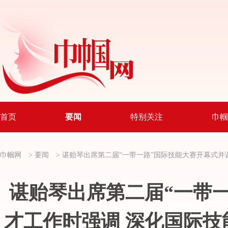
首页
要闻
特别关注
巾帼
巾帼网
>
要闻
>
谌贻琴出席第二届“一带一路”国际技能大赛开幕式并
谌贻琴出席第二届“一带
才工作时强调 深化国际技