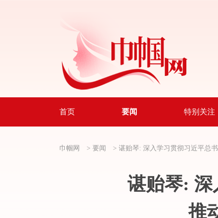
首页
要闻
特别关注
巾帼网
>
要闻
>
谌贻琴: 深入学习贯彻习近平总
谌贻琴: 
推