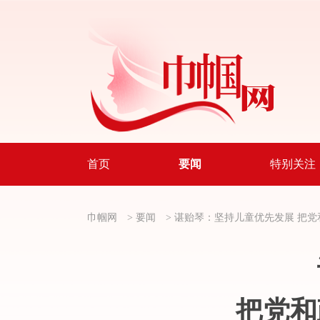
首页
要闻
特别关注
巾帼网
>
要闻
>
谌贻琴：坚持儿童优先发展
把党
把党和