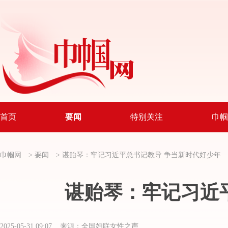
首页
要闻
特别关注
巾帼
巾帼网
>
要闻
>
谌贻琴：牢记习近平总书记教导 争当新时代好少年
谌贻琴：牢记习近
2025-05-31 09:07 来源：全国妇联女性之声