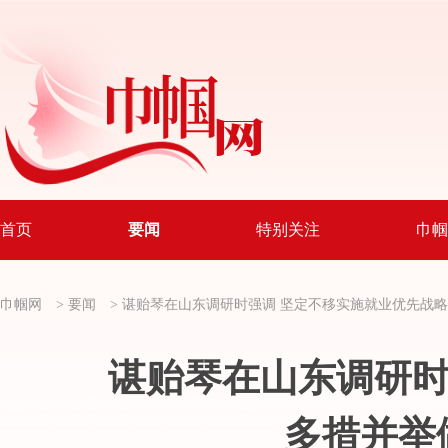
首页
要闻
特别关注
巾帼
巾帼网
>
要闻
>
谌贻琴在山东调研时强调 坚定不移实施就业优先战
谌贻琴在山东调研时
多措并举