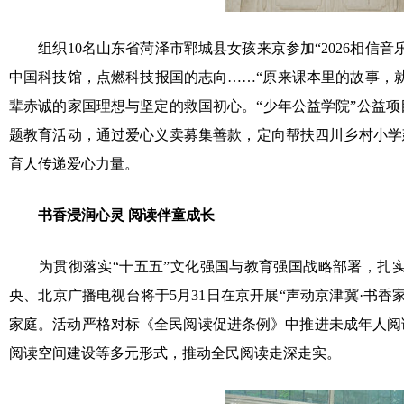
组织
10
名山东省菏泽市郓城县女孩来京参加“
2026
相信音
中国科技馆，点燃科技报国的志向……“原来课本里的故事，
辈赤诚的家国理想与坚定的救国初心。“少年公益学院”公益项
题教育活动，通过爱心义卖募集善款，定向帮扶四川乡村小学
育人传递爱心力量。
书香浸润心灵 阅读伴童成长
为贯彻落实“十五五”文化强国与教育强国战略部署，扎实
央、北京广播电视台将于
5
月
31
日在京开展“声动京津冀·书香
家庭。活动严格对标《全民阅读促进条例》中推进未成年人阅
阅读空间建设等多元形式，推动全民阅读走深走实。