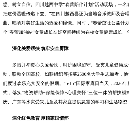
惑、树立自信。四川越西中学“春蕾陪伴计划”活动现场，一
把这份温暖传递下去。”在四川越西县还为当地音乐教师及合
曲、唱响对美好生活的热爱和憧憬。同时，“春蕾茁壮公益计划
个“春蕾加油站”女童成长友好空间持续为在校女童健康成长
深化关爱帮扶 筑牢安全屏障
多措并举暖心关爱帮扶，呵护困境留守、受灾儿童健康成长，
动，联动全国高校、妇联组织等招募
2500
名大学生志愿者，他
们度过欢乐充实安全的假期。“
5
·
15
”国际家庭日当天，
2026
年
式，落实“物资帮助
+
保险保障
+
心理关怀”三位一体的帮扶模
庆、广东等水灾受灾儿童及其家庭提供急需的学习和生活物资
深化红色教育 厚植家国情怀