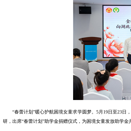
“春蕾计划”暖心护航困境女童求学圆梦。
5
月
19
日至
23
日
研，出席“春蕾计划”助学金捐赠仪式，为困境女童发放助学金