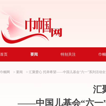
首页
要闻
特别关注
巾帼
巾帼网
>
要闻
>
汇聚爱心 托举希望
——中国儿基会“六一”系列活动
汇
——中国儿基会“六一