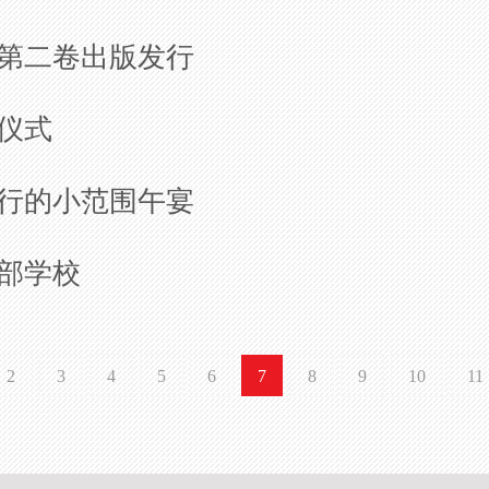
第二卷出版发行
仪式
行的小范围午宴
部学校
2
3
4
5
6
7
8
9
10
11