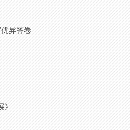
写优异答卷
展》