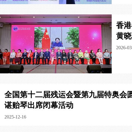
香港
黄晓
2026-03
全国第十二届残运会暨第九届特奥会
谌贻琴出席闭幕活动
2025-12-16