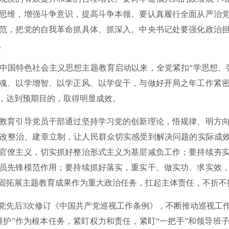
思维，增强斗争意识，提高斗争本领。要认真履行全面从严治
范，把党的自我革命抓具体、抓深入。中央书记处要强化政治
。
国特色社会主义思想主题教育启动以来，全党紧扣“学思想、强
魂、以学增智、以学正风、以学促干，与做好开局之年工作紧
，达到预期目的，取得明显成效。
育引导党员干部通过坚持学习党的创新理论，悟规律、明方向
改整治、建章立制，让人民群众切实感受到解决问题的实际成效
官僚主义，切实抓好整治形式主义为基层减负工作；要持续夯
员先锋模范作用；要持续抓好落实，重实干、做实功、求实效
固拓展主题教育成果作为重大政治任务，扛起主体责任，不折不
先后3次修订《中国共产党巡视工作条例》，不断推动巡视工作
维护”作为根本任务，紧盯权力和责任，紧盯“一把手”和领导班