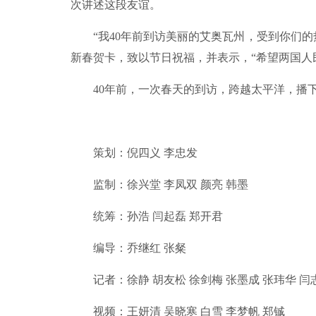
次讲述这段友谊。
“我40年前到访美丽的艾奥瓦州，受到你们的热
新春贺卡，致以节日祝福，并表示，“希望两国人
40年前，一次春天的到访，跨越太平洋，播下
策划：倪四义 李忠发
监制：徐兴堂 李凤双 颜亮 韩墨
统筹：孙浩 闫起磊 郑开君
编导：乔继红 张粲
记者：徐静 胡友松 徐剑梅 张墨成 张玮华 闫
视频：王妍清 吴晓寒 白雪 李梦帆 郑铖