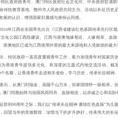
区政府政务司、澳门特区政府社会文化司、中央政府驻港联
命传统教育基地、赣州市人民政府共同主办。活动以长征历史
发展的认识，增强国家归属感与身份认同感。
4年江西在全国率先出台《江西省建设红色基因传承先行区规划（2
家文化公园江西段建设。江西与港澳地缘相近、人缘相亲、血脉
。港澳地区已成为江西使用外资的最大来源地和入境旅游的最大
，特区政府一直高度重视青年工作，着力加强青年对国家历史
为香港青年提供多元化、有深度的主题式内地交流活动。截至目
00个名额，让香港青年走进相关省份，学习历史，传承长征精神
示，从澳门到瑞金，虽隔千山万水，但家国情怀一脉相承。在
践，澳门同胞始终与祖国风雨同舟、血脉相连，以赤诚之心和实际
利90周年之际，我们以“传承长征精神 赓续红色血脉”为主
，回望当年的苦难辉煌，珍惜当下的岁月静好，传承伟大的长