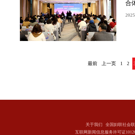
合
2025
最前
上一页
1
2
关于我们
全国妇联社会联
互联网新闻信息服务许可证101202