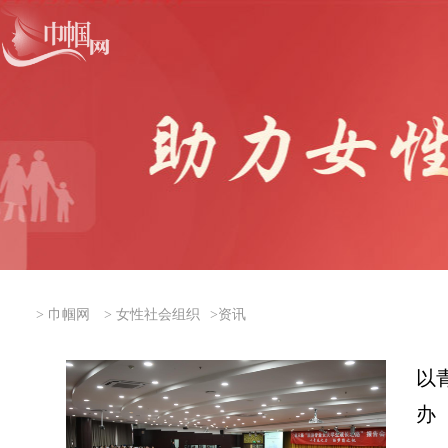
>
巾帼网
>
女性社会组织
>
资讯
以
办