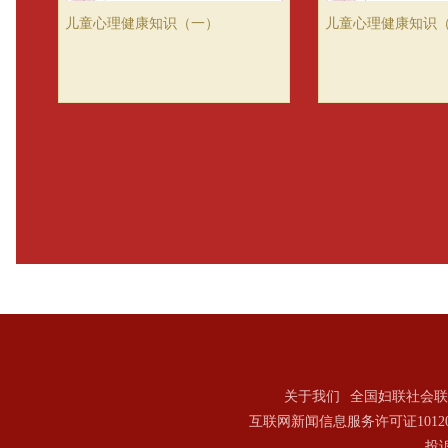
儿童心理健康知识（一）
儿童心理健康知识
关于我们
全国妇联社会联
互联网新闻信息服务许可证101202
投诉