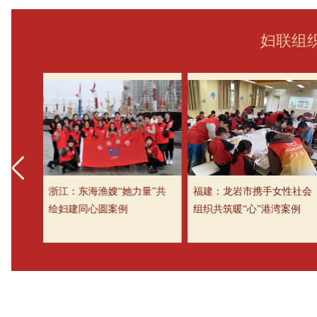
妇联组
参与社
浙江：东海渔嫂“她力量”共
福建：龙岩市携手女性社会
绘妇建同心圆案例
组织共筑暖“心”港湾案例